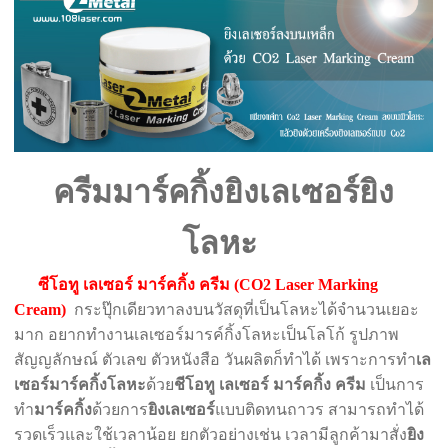
ครีมมาร์คกิ้งยิงเลเซอร์ยิง
โลหะ
ซีโอทู เลเซอร์ มาร์คกิ้ง ครีม (
CO2 Laser Marking
Cream)
กระปุ๊กเดียวทาลงบนวัสดุที่เป็นโลหะได้จำนวนเยอะ
มาก อยากทำงานเลเซอร์มารค์กิ้งโลหะเป็นโลโก้ รูปภาพ
สัญญลักษณ์ ตัวเลข ตัวหนังสือ วันผลิตก็ทำได้ เพราะการทำ
เล
เซอร์มาร์คกิ้งโลหะ
ด้วย
ชีโอทู เลเซอร์ มาร์คกิ้ง ครีม
เป็นการ
ทำ
มาร์คกิ้ง
ด้วยการ
ยิงเลเซอร์
แบบติดทนถาวร สามารถทำได้
รวดเร็วและใช้เวลาน้อย ยกตัวอย่างเช่น เวลามีลูกค้ามาสั่ง
ยิง