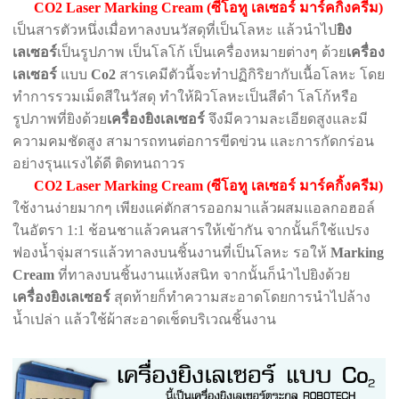
CO2 Laser Marking Cream (ซีโอทู เลเซอร์ มาร์คกิ้งครีม)
เป็นสารตัวหนึ่ง
เมื่อทาลงบนวัสดุที่เป็นโลหะ แล้วนำไป
ยิง
เลเซอร์
เป็นรูปภาพ เป็นโลโก้ เป็นเครื่องหมายต่างๆ ด้วย
เครื่อง
เลเซอร์
แบบ
Co2
สารเคมีตัวนี้จะทำปฏิกิริยากับเนื้อโลหะ โดย
ทำการรวมเม็ดสีในวัสดุ ทำให้ผิวโลหะเป็นสีดำ โลโก้หรือ
รูปภาพที่ยิงด้วย
เครื่องยิงเลเซอร์
จึงมีความละเอียดสูงและมี
ความคมชัดสูง สามารถทนต่อการขีดข่วน และการกัดกร่อน
อย่างรุนแรงได้ดี ติดทนถาวร
CO2 Laser Marking Cream (ซีโอทู เลเซอร์ มาร์คกิ้งครีม)
ใช้งานง่ายมากๆ เพียงแค่ตักสารออกมาแล้วผสมแอลกอฮอล์
ในอัตรา 1:1 ช้อนชาแล้วคนสารให้เข้ากัน จากนั้นก็ใช้แปรง
ฟองน้ำจุ่มสารแล้วทาลงบนชิ้นงานที่เป็นโลหะ รอให้
Marking
Cream
ที่ทาลงบนชิ้นงานแห้งสนิท จากนั้นก็นำไปยิงด้วย
เครื่องยิงเลเซอร์
สุดท้ายก็ทำความสะอาดโดยการนำไปล้าง
น้ำเปล่า แล้วใช้ผ้าสะอาดเช็ดบริเวณชิ้นงาน