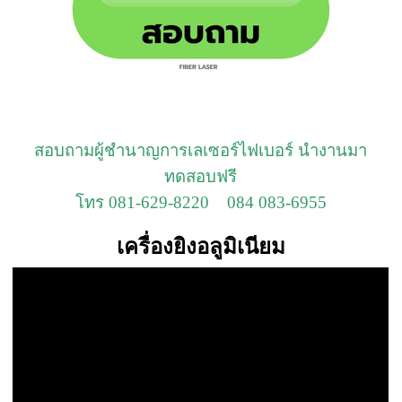
สอบถามผู้ชำนาญการเลเซอร์ไฟเบอร์ นำงานมา
ทดสอบฟรี
โทร 081-629-8220 084 083-6955
เครื่องยิงอลูมิเนียม