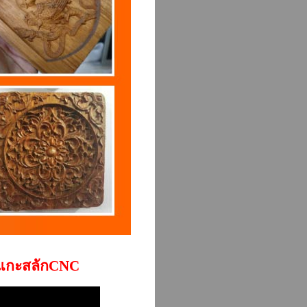
องแกะสลักCNC