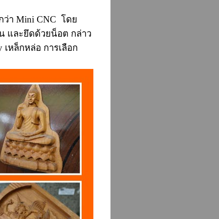
ียกว่า Mini CNC โดย
น และยึดด้วยน็อต กล่าว
dy เหล็กหล่อ การเลือก