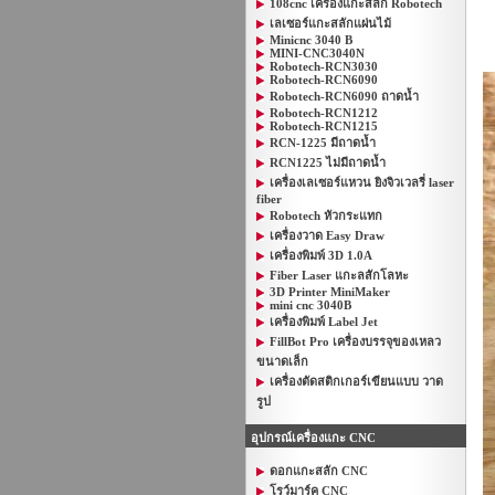
108cnc เครื่องแกะสลัก Robotech
เลเซอร์แกะสลักแผ่นไม้
Minicnc 3040 B
MINI-CNC3040N
Robotech-RCN3030
Robotech-RCN6090
Robotech-RCN6090 ถาดน้ำ
Robotech-RCN1212
Robotech-RCN1215
RCN-1225 มีถาดน้ำ
RCN1225 ไม่มีถาดน้ำ
เครื่องเลเซอร์แหวน ยิงจิวเวลรี่ laser
fiber
Robotech หัวกระแทก
เครื่องวาด Easy Draw
เครื่องพิมพ์ 3D 1.0A
Fiber Laser แกะลสักโลหะ
3D Printer MiniMaker
mini cnc 3040B
เครื่องพิมพ์ Label Jet
FillBot Pro เครื่องบรรจุของเหลว
ขนาดเล็ก
เครื่องตัดสติกเกอร์เขียนแบบ วาด
รูป
อุปกรณ์เครื่องแกะ CNC
ดอกแกะสลัก CNC
โรว์มาร์ค CNC