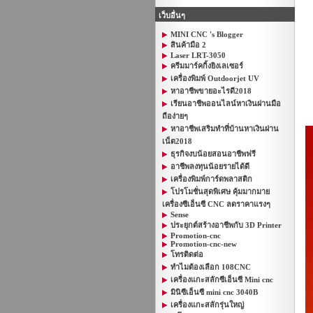
เว็บอื่นๆ
MINI CNC 's Blogger
สินค้ามือ 2
Laser LRT-3050
ครีมมาร์คกิ้งยิงเลเซอร์
เครื่องพิมพ์ Outdoorjet UV
หาอาชีพขายอะไรดี2018
เรียนอาชีพออนไลน์หาเงินผ่านมือ
ถือง่ายๆ
หาอาชีพเสริมทําที่บ้านหาเงินผ่าน
เน็ต2018
ธุรกิจงบน้อยสอนอาชีพฟรี
อาชีพลงทุนน้อยรายได้ดี
เครื่องพิมพ์การ์ดพลาสติก
โปรโมชั่นสุดพิเศษ คุ้มมากมาย
เครื่องซีเอ็นซี CNC ลดราคาแรงๆ
Sense
ประยุกต์สร้างอาชีพกับ 3D Printer
Promotion-cnc
Promotion-cnc-new
โทรติดต่อ
ทำไมต้องเลือก 108CNC
เครื่องแกะสลักซีเอ็นซี Mini cnc
มินิซีเอ็นซี mini cnc 3040B
เครื่องแกะสลักรุ่นใหญ่