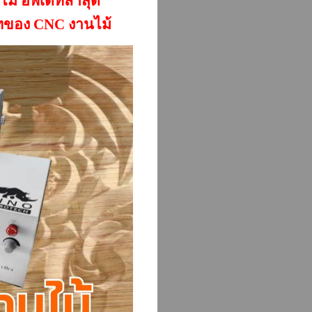
นไม้ อัพเดทล่าสุด
เภทของ CNC งานไม้