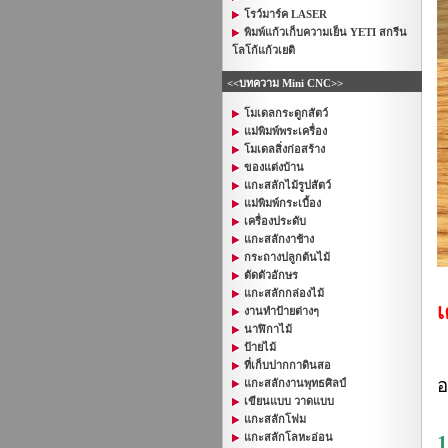
โรว์มาร์ค LASER
พิมพ์แก้วเก็บความเย็น YETI สกรีน
โลโก้แก้วเยติ
<<บทความ Mini CNC>>
โมเดลกระดูกสัตว์
แม่พิมพ์พระเครื่อง
โมเดลสิ่งก่อสร้าง
ของแต่งบ้าน
แกะสลักไม้รูปสัตว์
แม่พิมพ์กระเบื้อง
เครื่องประดับ
แกะสลักงาช้าง
กระถางปลูกต้นไม้
ตัดตัวอักษร
แกะสลักกล่องไม้
เ
งานทำป้ายต่างๆ
นาฬิกาไม้
ป้ายไม้
ที่เก็บปากกาดินสอ
อ
แกะสลักงานพุทธศิลป์
เขียนแบบ วาดแบบ
แกะสลักโฟม
แกะสลักโลหะอ่อน
1