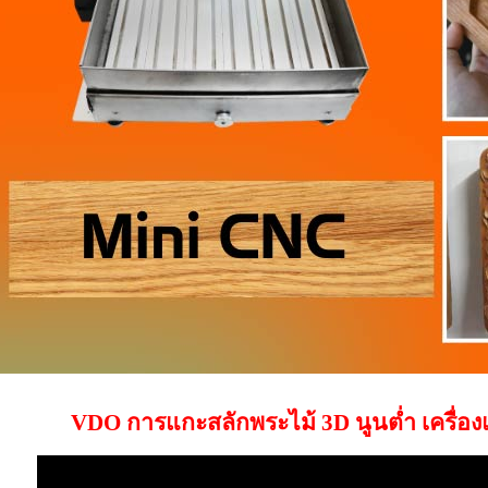
VDO การแกะสลักพระไม้ 3D นูนต่ำ เครื่