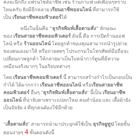
คงจะนึกถึง แฟรนไชส์อาชีพ เช่น ร้านกาแฟ แต่เพื่อนๆทราบ
ไหมครับ ยังมีอีกหลาย
เรียนอาชีพออนไลน์
ที่สามารถใช้
เป็น
เรียนอาชีพคอมพิวเตอร์
ได้
หนึ่งในนั้นคือ
"ธุรกิจพิมพ์เสื้อตามสั่ง"
ลักษณะ
ของ
เรียนสายอาชีพคอมพิวเตอร์
อันนี้ คือ การเปิดร้านออฟ
ไลน์ หรือ
ร้านออนไลน์
โดยลูกค้าของคุณสามารถนำรูปถ่าย
ของตนเองมาให้ หรือถ่ายสดๆ โปรแกรมในโทรศัพท์มือถือจะ
เปลี่ยนภาพลูกค้า ให้กลายมาเป็นใบหน้าการ์ตูนที่มีความ
เหมือนจริงมากๆ ในอริยบทต่างๆ
โดย
เรียนอาชีพคอมพิวเตอร์
นี้ สามารถสร้างกำไรเป็นกอบเป็น
กำได้ ได้มากกว่า
เรียนอาชีพออนไลน์
หรือ
เรียนสายอาชีพ
คอมพิวเตอร์
อื่นๆ "
ธุรกิจพิมพ์เสื้อตามสั่ง
" นี้เป็น
เรียนอาชีพ
ออนไลน์
ที่น่าจับตาเพราะแปลกใหม่ คนทำน้อย และ เสื้อผ้ายัง
เป็นปัจจัย 4 ที่ทุกคนต้องใช้อีกด้วย
"
เสื้อตามสั่ง
" สามารถนำมาประยุกต์ใช้เป็น
ธุรกิจยูทูป
โดยขั้น
4
ตอนง่ายๆ
ขั้นตอนดังนี้