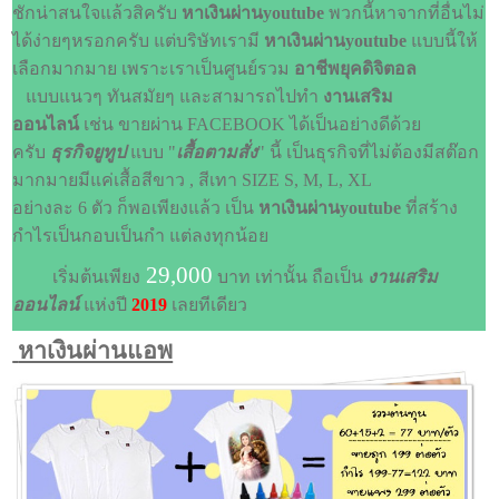
ชักน่าสนใจแล้วสิครับ
หาเงินผ่านyoutube
พวกนี้หาจากที่อื่นไม่
ได้ง่ายๆหรอกครับ แต่บริษัทเรามี
หาเงินผ่านyoutube
แบบนี้ให้
เลือกมากมาย เพราะเราเป็นศูนย์รวม
อาชีพยุคดิจิตอล
แบบแนวๆ ทันสมัยๆ และสามารถไปทำ
งานเสริม
ออนไลน์
เช่น ขายผ่าน FACEBOOK ได้เป็นอย่างดีด้วย
ครับ
ธุรกิจยูทูป
แบบ "
เสื้อตามสั่ง
" นี้ เป็นธุรกิจที่ไม่ต้องมีสต๊อก
มากมายมีแค่เสื้อสีขาว , สีเทา SIZE S, M, L, XL
อย่างละ 6 ตัว ก็พอเพียงแล้ว เป็น
หาเงินผ่านyoutube
ที่สร้าง
กำไรเป็นกอบเป็นกำ แต่ลงทุกน้อย
29,000
เริ่มต้นเพียง
บาท เท่านั้น ถือเป็น
งานเสริม
ออนไลน์
แห่งปี
2019
เลยทีเดียว
หาเงินผ่านแอพ