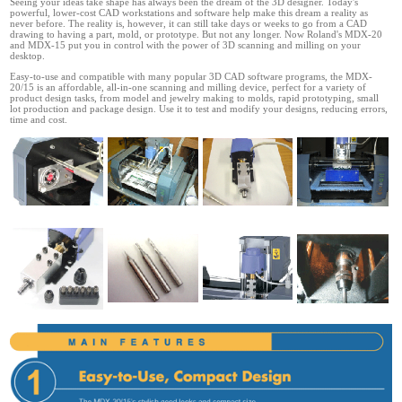
Seeing your ideas take shape has always been the dream of the 3D designer. Today's
powerful, lower-cost CAD workstations and software help make this dream a reality as
never before. The reality is, however, it can still take days or weeks to go from a CAD
drawing to having a part, mold, or prototype. But not any longer. Now Roland's MDX-20
and MDX-15 put you in control with the power of 3D scanning and milling on your
desktop.
Easy-to-use and compatible with many popular 3D CAD software programs, the MDX-
20/15 is an affordable, all-in-one scanning and milling device, perfect for a variety of
product design tasks, from model and jewelry making to molds, rapid prototyping, small
lot production and package design. Use it to test and modify your designs, reducing errors,
time and cost.