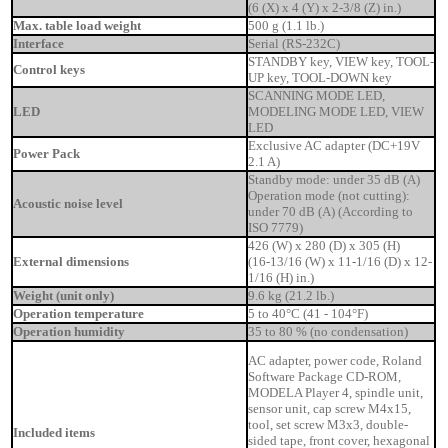
(6 (X) x 4 (Y) x 2-3/8 (Z) in.)
Max. table load weight
500 g (1.1 lb.)
Interface
Serial (RS-232C)
STANDBY key, VIEW key, TOOL-
Control keys
UP key, TOOL-DOWN key
SCANNING MODE LED,
LED
MODELING MODE LED, VIEW
LED
Exclusive AC adapter (DC+19V
Power Pack
2.1 A)
Standby mode: under 35 dB (A)
Operation mode (not cutting):
Acoustic noise level
under 70 dB (A) (According to
ISO 7779)
426 (W) x 280 (D) x 305 (H)
External dimensions
(16-13/16 (W) x 11-1/16 (D) x 12-
1/16 (H) in.)
Weight (unit only)
9.6 kg (21.2 lb.)
Operation temperature
5 to 40°C (41 - 104°F)
Operation humidity
35 to 80 % (no condensation)
AC adapter, power code, Roland
Software Package
CD-ROM,
MODELA Player 4, spindle unit,
sensor unit, cap screw M4x15,
tool, set screw M3x3, double-
Included items
sided tape, front cover, hexagonal