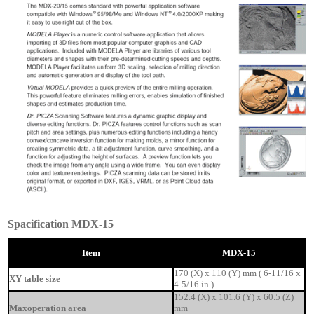
Spacification MDX-15
Item
MDX-15
170 (X) x 110 (Y) mm ( 6-11/16 x
XY table size
4-5/16 in.)
152.4 (X) x 101.6 (Y) x 60.5 (Z)
Maxoperation area
mm