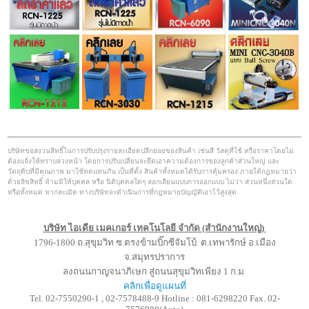
บริษัทขอสงวนสิทธิ์ในการปรับปรุงรายละเอียดปลีกย่อยของสินค้า เช่นสี วัสดุที่ใช้ หรือราคาโดยไม่
ต้องแจ้งให้ทราบล่วงหน้า โดยการปรับเปลี่ยนจะยึดเอาความต้องการของลูกค้าส่วนใหญ่ และ
วัตถุดิบที่มีคุณภาพ มาใช้ทดแทนกัน เป็นที่ตั้ง สินค้าทั้งหมดได้รับการคุ้มครอง ภายใต้กฎหมายว่า
ด้วยลิขสิทธิ์ ห้ามมิให้บุคคล หรือ นิติบุคคลใดๆ ลอกเลียนแบบการออกแบบ ไม่ว่า ส่วนหนึ่งส่วนใด
หรือทั้งหมด หากละเมิด ทางบริษัทจะดำเนินการที่กฎหมายบัญญัติเอาไว้สูงสุด
บริษัท ไอเดีย เมคเกอร์ เทคโนโลยี จำกัด (สำนักงานใหญ่)
1796-1800 ถ.สุขุมวิท ซ.ตรงข้ามบิ๊กซีจัมโบ้ ต.เทพารักษ์ อ.เมือง
จ.สมุทรปราการ
ลงถนนกาญจนาภิเษก สู่ถนนสุขุมวิทเพียง 1 ก.ม
คลิกเพื่อดูแผนที่
Tel. 02-7550290-1 , 02-7578488-9 Hotline : 081-6298220 Fax. 02-