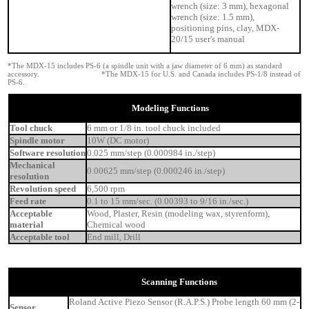
wrench (size: 3 mm), hexagonal
wrench (size: 1.5 mm),
positioning pins, clay, MDX-
20/15 user's manual
*The MDX-15 includes PS-6 (a spindle unit with a jaw diameter of 6 mm) as standard
accessory. *The MDX-15 for U.S. and Canada includes PS-1/8 instead of
PS-6.
Modeling Functions
Tool chuck
6 mm or 1/8 in. tool chuck included
Spindle motor
10W (DC motor)
Software resolution
0.025 mm/step (0.000984 in./step)
Mechanical
0.00625 mm/step (0.000246 in./step)
resolution
Revolution speed
6,500 rpm
Feed rate
0.1 to 15 mm/sec. (0.00393 to 9/16 in./sec.)
Acceptable
Wood, Plaster, Resin (modeling wax, styrenform),
material
Chemical wood
Acceptable tool
End mill, Drill
Scanning Functions
Roland Active Piezo Sensor (R.A.P.S.) Probe length 60 mm (2-
Sensor