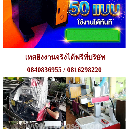
เทสยิงงานจริงได้ฟรีที่บริษัท
0840836955 / 0816298220