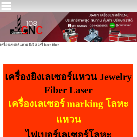
เครื่องเลเซอร์แหวน ยิงจิวเวลรี่ laser fiber
เครื่องยิงเลเซอร์แหวน Jewelry
Fiber Laser
เครื่องเลเซอร์ marking โลหะ
แหวน
ไฟเบอร์เลเซอร์โลหะ