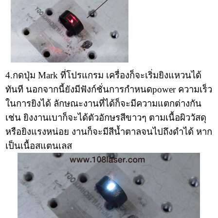
4.กดปุ่ม Mark ที่โปรแกรม เครื่องก็จะเริ่มยิงแหวนได้
ทันที นอกจากนี้ยังมีฟังก์ชั่นการกำหนดpower ความเร็ว
ในการยิงได้ ลักษณะงานที่ได้ก็จะมีความแตกต่างกัน
เช่น ยิงงานเบาก็จะได้ตัวอักษรสีขาวๆ ตามเนื้อผิววัสดุ
หรือยิงแรงหน่อย งานก็จะมีสีน้ำตาลจนไปถึงดำได้ หาก
เป็นเนื้อสแตนเลส