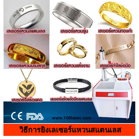
วิธีการยิงเลเซอร์แหวนสแตนเลส