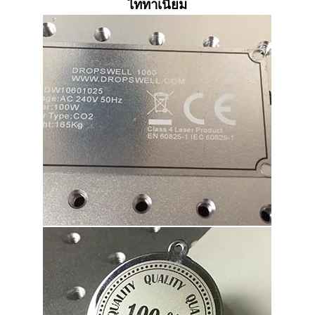
ไททาเนี่่ยม