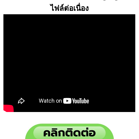
ไฟล์ต่อเนื่อง