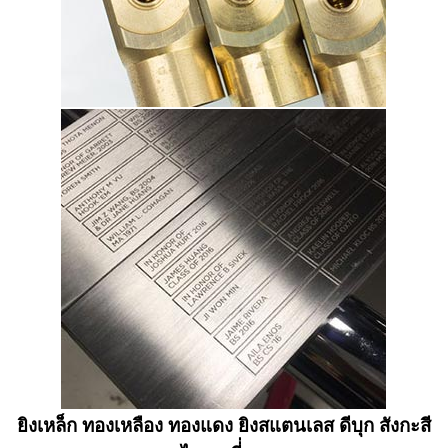
ยิงเหล็ก ทองเหลือง ทองแดง ยิงสแตนเลส ดีบุก สังกะสี