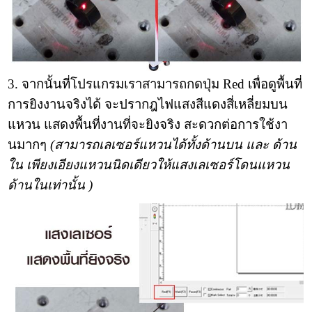
3. จากนั้นที่โปรแกรมเราสามารถกดปุ่ม Red เพื่อดูพื้นที่
การยิงงานจริงได้ จะปรากฎไฟแสงสีแดงสี่เหลี่ยมบน
แหวน แสดงพื้นที่งานที่จะยิงจริง สะดวกต่อการใช้งา
นมากๆ
(สามารถเลเซอร์แหวนได้ทั้งด้านบน และ ด้าน
ใน เพียงเอียงแหวนนิดเดียวให้แสงเลเซอร์โดนแหวน
ด้านในเท่านั้น )