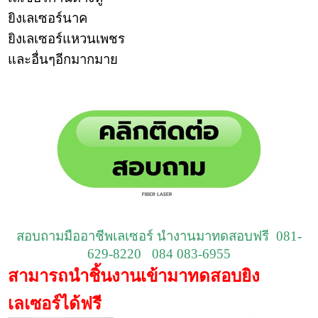
ยิงเลเซอร์นาค
ยิงเลเซอร์แหวนเพชร
และอื่นๆอีกมากมาย
สอบถามมืออาชีพเลเซอร์ นำงานมาทดสอบฟรี 081-
629-8220 084 083-6955
สามารถนำชิ้นงานเข้ามาทดสอบยิง
เลเซอร์ได้ฟรี