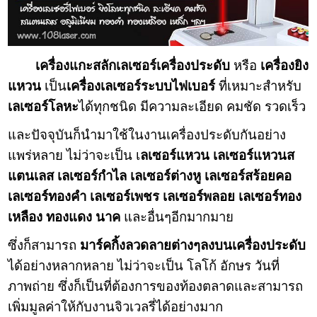
เครื่องแกะสลักเลเซอร์เครื่องประดับ
หรือ
เครื่องยิง
แหวน
เป็น
เครื่องเลเซอร์ระบบไฟเบอร์
ที่เหมาะสำหรับ
เลเซอร์โลหะ
ได้ทุกชนิด มีความละเอียด คมชัด รวดเร็ว
และปัจจุบันก็นำมาใช้ในงานเครื่องประดับกันอย่าง
แพร่หลาย ไม่ว่าจะเป็น เ
ลเซอร์แหวน เลเซอร์แหวนส
แตนเลส เลเซอร์กำไล เลเซอร์ต่างหู เลเซอร์สร้อยคอ
เลเซอร์ทองคำ เลเซอร์เพชร เลเซอร์พลอย เลเซอร์ทอง
เหลือง ทองแดง นาค
และอื่นๆอีกมากมาย
ซึ่งก็สามารถ
มาร์คกิ้งลวดลายต่างๆลงบนเครื่องประดับ
ได้อย่างหลากหลาย ไม่ว่าจะเป็น โลโก้ อักษร วันที่
ภาพถ่าย ซึ่งก็เป็นที่ต้องการของท้องตลาดและสามารถ
เพิ่มมูลค่าให้กับงานจิวเวลรี่ได้อย่างมาก