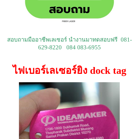
สอบถามมืออาชีพเลเซอร์ นำงานมาทดสอบฟรี 081-
629-8220 084 083-6955
ไฟเบอร์เลเซอร์ยิง dock tag