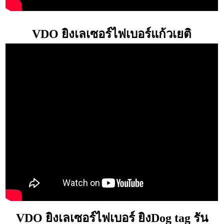
VDO ยิงเลเซอร์ไฟเบอร์แก้วเยติ
VDO ยิงเลเซอร์ไฟเบอร์ ยิงDog tag รัน