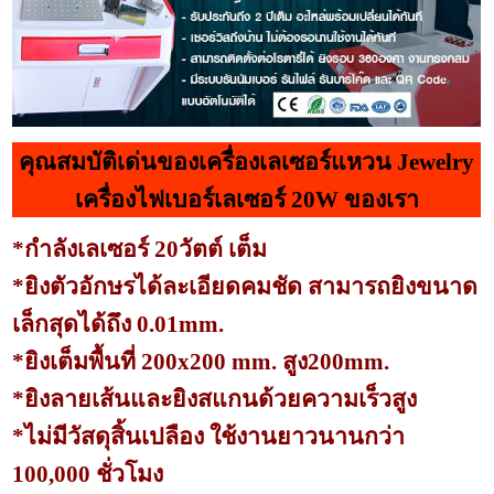
คุณสมบัติเด่นของเครื่องเลเซอร์แหวน Jewelry
เครื่องไฟเบอร์เลเซอร์ 20W ของเรา
*กำลังเลเซอร์ 20วัตต์ เต็ม
*ยิงตัวอักษรได้ละเอียดคมชัด สามารถยิงขนาด
เล็กสุดได้ถึง 0.01mm.
*ยิงเต็มพื้นที่ 200x200 mm.
สูง200mm.
*ยิงลายเส้นและยิงสแกนด้วยความเร็วสูง
*ไม่มีวัสดุสิ้นเปลือง ใช้งานยาวนานกว่า
100,000 ชั่วโมง