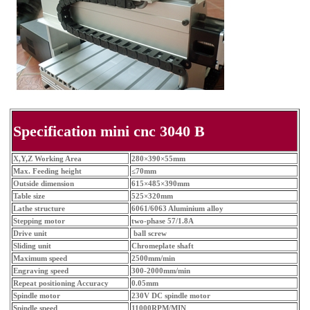
Specification mini cnc 3040 B
X,Y,Z Working Area
280×390×55mm
Max. Feeding height
≤70mm
Outside dimension
615×485×390mm
Table size
525×320mm
Lathe structure
6061/6063 Aluminium alloy
Stepping motor
two-phase 57/1.8A
Drive unit
ball screw
Sliding unit
Chromeplate shaft
Maximum speed
2500mm/min
Engraving speed
300-2000mm/min
Repeat positioning Accuracy
0.05mm
Spindle motor
230V DC spindle motor
Spindle speed
11000RPM/MIN