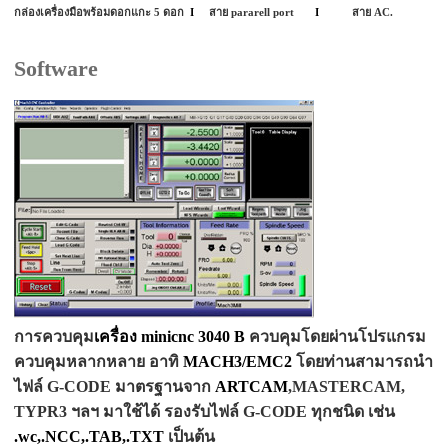
กล่องเครื่องมือพร้อมดอกแกะ 5 ดอก
I
สาย pararell port
I
สาย AC.
Software
การควบคุม
เครื่อง
minicnc 3040 B
ควบคุมโดยผ่านโปรแกรม
ควบคุมหลากหลาย อาทิ
MACH3/EMC2
โดยท่านสามารถนำ
ไฟล์ G-CODE มาตรฐานจาก
ARTCAM
,
MASTERCAM
,
TYPR3 ฯลฯ มาใช้ได้ รองรับไฟล์ G-CODE ทุกชนิด เช่น
.wc,.NCC,.TAB,.TXT
เป็นต้น