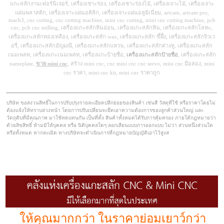
แกะสลักงานเฟอร์นิเจอร์, เครื่องเซาะร่อง, เครื่องเซาะร่องไม้, เครื่องเจาะไม้, เครื่องเจาะ
แผ่นพลาสติก, เครื่องเจาะแผ่นอคิลิก, เครื่องเจาะแผ่นอลูมิเนี่ยม, artcam, artcam pro,
mach3, cnc cutting, cnc cutting machine, mini cnc cutting, mini cnc cutting machine, pcb
cnc, pcb cnc milling, เครื่องแกะสลักหินอ่อน, เครื่องแกะสลักหิน, เครื่องแกะสลักโลหะ,
เครื่องแกะสลักทองเหลือง, เครื่องแกะสลัก wax, เครื่องแกะสลัก ขี้ผึ้ง, เครื่องแกะสลักจิวเว
อรี่, เครื่องแกะสลักอัญมณี, เครื่องแกะสลักแหวน, เครื่องแกะสลักต่างหู, เครื่องแกะสลัก
เนมเพลท, เครื่องแกะเนมเพลท, เครื่องแกะป้ายชื่อ,
เครื่องแกะสลักป้ายชื่อ
, เครื่องแกะสลัก
nameplate,
ขาย mini cnc
, สร้าง mini cnc, cnc mini cnc cnc servo, mini cnc มือสอง, mini
cnc ราคา, mini cnc kit, mini cnc ราคาถูก
บริษัท ขอสงวนสิทธิ์ในการปรับปรุงรายละเอียดปลีกย่อยของสินค้า เช่นสี วัสดุที่ใช้ หรือราคาโดยไม่
ต้องแจ้งให้ทราบล่วงหน้า โดยการปรับเปลี่ยนจะยึดเอาความต้องการของลูกค้าส่วนใหญ่ และ
วัตถุดิบที่มีคุณภาพ มาใช้ทดแทนกัน เป็นที่ตั้ง สินค้าทั้งหมดได้รับการคุ้มครอง ภายใต้กฎหมายว่า
ด้วยลิขสิทธิ์ ห้ามมิให้บุคคล หรือ นิติบุคคลใดๆ ลอกเลียนแบบการออกแบบ ไม่ว่า ส่วนหนึ่งส่วนใด
หรือทั้งหมด หากละเมิด ทางบริษัทจะดำเนินการที่กฎหมายบัญญัติเอาไว้สูงส
ให้คุณมากกว่า ในราคาย่อมเยาว์กว่า