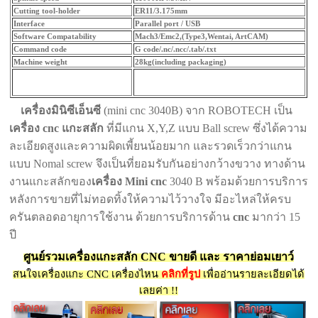
Cutting tool-holder
ER11/3.175mm
Interface
Parallel port / USB
Software Compatability
Mach3/Emc2,(Type3,Wentai, ArtCAM)
Command code
G code/.nc/.ncc/.tab/.txt
Machine weight
28kg(including packaging)
เครื่องมินิซีเอ็นซี
(mini cnc 3040B) จาก ROBOTECH เป็น
เครื่อง cnc แกะสลัก
ที่มีแกน X,Y,Z แบบ Ball screw ซึ่งได้ความ
ละเอียดสูงและความผิดเพี้ยนน้อยมาก และรวดเร็วกว่าแกน
แบบ Nomal screw จึงเป็นที่ยอมรับกันอย่างกว้างขวาง ทางด้าน
งานแกะสลักของ
เครื่อง Mini cnc
3040 B พร้อมด้วยการบริการ
หลังการขายที่ไม่ทอดทิ้งให้ความไว้วางใจ มีอะไหล่ให้ครบ
ครันตลอดอายุการใช้งาน ด้วยการบริการด้าน
cnc
มากว่า 15
ปี
ศูนย์รวมเครื่องแกะสลัก CNC ขายดี และ ราคาย่อมเยาว์
สนใจเครื่องแกะ CNC เครื่องไหน
คลิกที่รูป
เพื่ออ่านรายละเอียดได้
เลยค่า !!