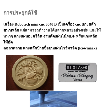
การประยุกต์ใช้
เครื่อง Robotech mini cnc 3040 B
เป็น
เครื่อง cnc
แกะสลัก
ขนาดเล็ก
แต่สามารถทำงานได้หลากหลายอย่างเช่น แกะไม้
หนาๆ
แกะแผ่นอะคริลิค
งานตัดแผ่นไม้MDF
หรือ
แกะสลัก
ไม้อัด
ฉลุลวดลาย แกะสลักป้ายชื่อบน
แผ่นโรว์มาร์ค
(Rowmark)