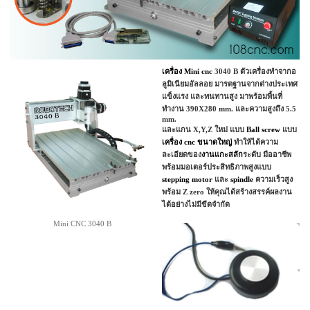
เครื่อง Mini cnc
3040 B ตัวเครื่องทำจากอ
ลูมิเนียมอัลลอย มารตฐานจากต่างประเทศ
แข็งแรง และทนทานสูง มาพร้อมพื้นที่
ทำงาน 390X280 mm. และความสูงถึง 5.5
mm.
และแกน X,Y,Z ใหม่ แบบ
Ball screw
แบบ
เครื่อง cnc ขนาดใหญ่
ทำให้ได้ความ
ละเอียดของ
งานแกะสลัก
ระดับ มืออาชีพ
พร้อมมอเตอร์ประสิทธิภาพสูงแบบ
stepping motor
และ
spindle
ความเร็วสูง
พร้อม Z zero ให้คุณได้สร้างสรรค์ผลงาน
ได้อย่างไม่มีขีดจำกัด
Mini CNC 3040 B