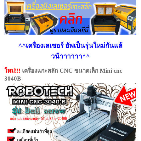
^^เครื่องเลเซอร์ อัพเป็นรุ่นใหม่กันแล้
วน้าาาาาา^^
ใหม่!!!
เครื่องแกะสลัก CNC ขนาดเล็ก Mini cnc
3040B