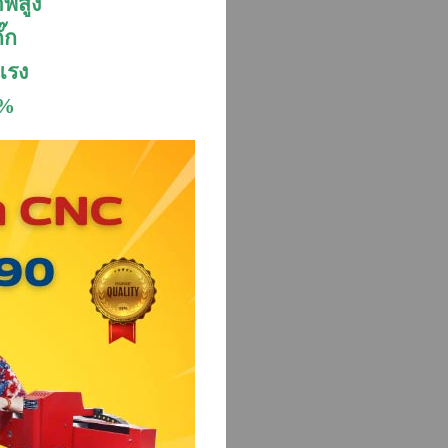
าพสูง
๊ก
แรง
0%