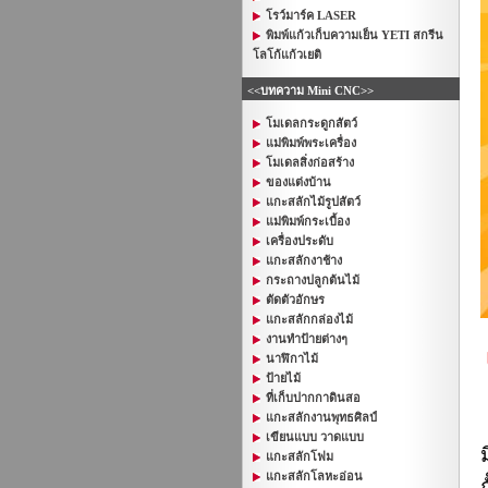
โรว์มาร์ค LASER
พิมพ์แก้วเก็บความเย็น YETI สกรีน
โลโก้แก้วเยติ
<<บทความ Mini CNC>>
โมเดลกระดูกสัตว์
แม่พิมพ์พระเครื่อง
โมเดลสิ่งก่อสร้าง
ของแต่งบ้าน
แกะสลักไม้รูปสัตว์
แม่พิมพ์กระเบื้อง
เครื่องประดับ
แกะสลักงาช้าง
กระถางปลูกต้นไม้
ตัดตัวอักษร
แกะสลักกล่องไม้
งานทำป้ายต่างๆ
นาฬิกาไม้
ป้ายไม้
ที่เก็บปากกาดินสอ
แกะสลักงานพุทธศิลป์
เขียนแบบ วาดแบบ
แกะสลักโฟม
แกะสลักโลหะอ่อน