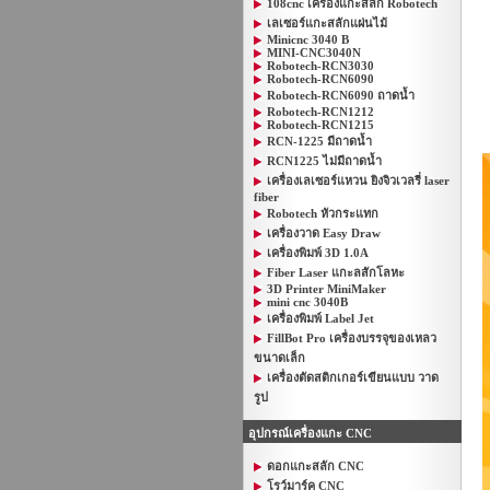
108cnc เครื่องแกะสลัก Robotech
เลเซอร์แกะสลักแผ่นไม้
Minicnc 3040 B
MINI-CNC3040N
Robotech-RCN3030
Robotech-RCN6090
Robotech-RCN6090 ถาดน้ำ
Robotech-RCN1212
Robotech-RCN1215
RCN-1225 มีถาดน้ำ
RCN1225 ไม่มีถาดน้ำ
เครื่องเลเซอร์แหวน ยิงจิวเวลรี่ laser
fiber
Robotech หัวกระแทก
เครื่องวาด Easy Draw
เครื่องพิมพ์ 3D 1.0A
Fiber Laser แกะลสักโลหะ
3D Printer MiniMaker
mini cnc 3040B
เครื่องพิมพ์ Label Jet
FillBot Pro เครื่องบรรจุของเหลว
ขนาดเล็ก
เครื่องตัดสติกเกอร์เขียนแบบ วาด
รูป
อุปกรณ์เครื่องแกะ CNC
ดอกแกะสลัก CNC
โรว์มาร์ค CNC