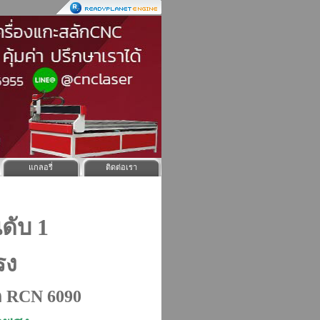
แกลอรี่
ติดต่อเรา
ดับ 1
รง
ุด RCN 6090